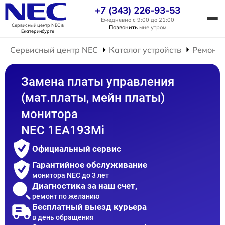
+7 (343) 226-93-53
Ежедневно с 9:00 до 21:00
Сервисный центр NEC
в
Позвонить
мне утром
Екатеринбурге
Сервисный центр NEC
Каталог устройств
Ремонт 
Замена платы управления
(мат.платы, мейн платы)
монитора
NEC 1EA193Mi
Официальный сервис
Гарантийное обслуживание
монитора NEC до 3 лет
Диагностика за наш счет,
ремонт по желанию
Бесплатный выезд курьера
в день обращения