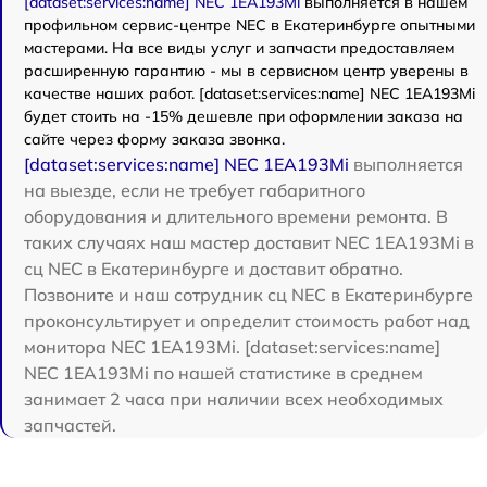
[dataset:services:name] NEC 1EA193Mi
выполняется в нашем
профильном сервис-центре NEC в Екатеринбурге опытными
мастерами. На все виды услуг и запчасти предоставляем
расширенную гарантию - мы в сервисном центр уверены в
качестве наших работ. [dataset:services:name] NEC 1EA193Mi
будет стоить на -15% дешевле при оформлении заказа на
сайте через форму заказа звонка.
[dataset:services:name] NEC 1EA193Mi
выполняется
на выезде, если не требует габаритного
оборудования и длительного времени ремонта. В
таких случаях наш мастер доставит NEC 1EA193Mi в
сц NEC в Екатеринбурге и доставит обратно.
Позвоните и наш сотрудник сц NEC в Екатеринбурге
проконсультирует и определит стоимость работ над
монитора NEC 1EA193Mi. [dataset:services:name]
NEC 1EA193Mi по нашей статистике в среднем
занимает 2 часа при наличии всех необходимых
запчастей.