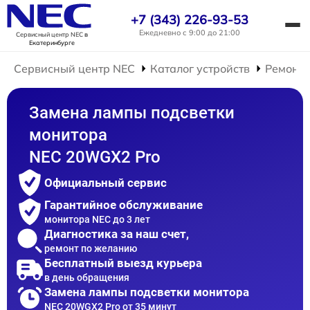
+7 (343) 226-93-53
Ежедневно с 9:00 до 21:00
Сервисный центр NEC
в
Екатеринбурге
Сервисный центр NEC
Каталог устройств
Ремонт 
Замена лампы подсветки
монитора
NEC 20WGX2 Pro
Официальный сервис
Гарантийное обслуживание
монитора NEC до 3 лет
Диагностика за наш счет,
ремонт по желанию
Бесплатный выезд курьера
в день обращения
Замена лампы подсветки монитора
NEC 20WGX2 Pro от 35 минут