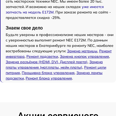
сеть мастерских техники NEC. Мы имеем более 20 тыс.
запчастей. И возможно на наших складах
уже имеется
запчасть на модель E172M
. При заказе ремонта на сайте -
предоставляется скидка -25%.
Знаем свое дело
Будьте уверены в профессионализме наших мастеров - они
с уверенностью выполнят ремонт NEC E172M. По данным
наших мастеров в Екатеринбурге по ремонту NEC, наиболее
востребованы следующие услуги:
Замена матрицы
,
Ремонт
инвертора
,
Ремонт подсветки
,
Замена кнопок управления
,
Замена разъёмов (HDMI, DVI, Дисплей порта)
,
Замена
платы управления (мат.платы, мейн платы)
,
Ремонт цепи
питания
,
Прошивка блока управления
,
Замена лампы
подсветки
,
Ремонт блока управления
.
Акции сервисного