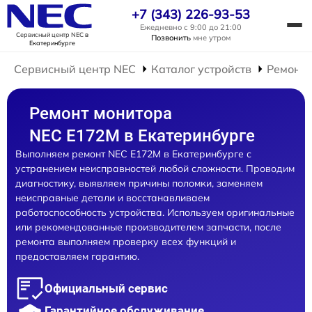
+7 (343) 226-93-53
Ежедневно с 9:00 до 21:00
Сервисный центр NEC
в
Позвонить
мне утром
Екатеринбурге
Сервисный центр NEC
Каталог устройств
Ремонт 
Ремонт монитора
NEC E172M в Екатеринбурге
Выполняем ремонт NEC E172M в Екатеринбурге с
устранением неисправностей любой сложности. Проводим
диагностику, выявляем причины поломки, заменяем
неисправные детали и восстанавливаем
работоспособность устройства. Используем оригинальные
или рекомендованные производителем запчасти, после
ремонта выполняем проверку всех функций и
предоставляем гарантию.
Официальный сервис
Гарантийное обслуживание