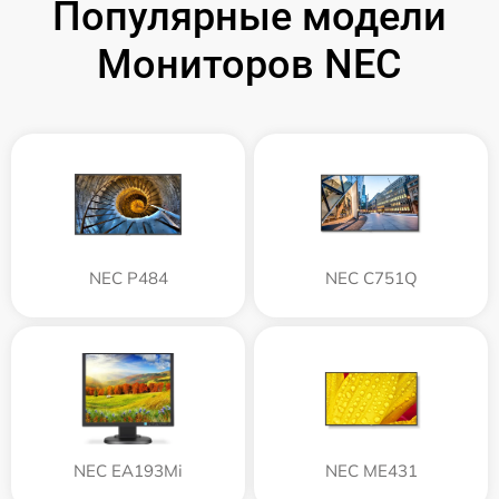
Популярные модели
Мониторов NEC
NEC P484
NEC C751Q
NEC EA193Mi
NEC ME431