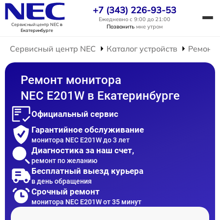
+7 (343) 226-93-53
Ежедневно с 9:00 до 21:00
Сервисный центр NEC
в
Позвонить
мне утром
Екатеринбурге
Сервисный центр NEC
Каталог устройств
Ремонт 
Ремонт монитора
NEC E201W в Екатеринбурге
Официальный сервис
Гарантийное обслуживание
монитора NEC E201W до 3 лет
Диагностика за наш счет,
ремонт по желанию
Бесплатный выезд курьера
в день обращения
Срочный ремонт
монитора NEC E201W от 35 минут