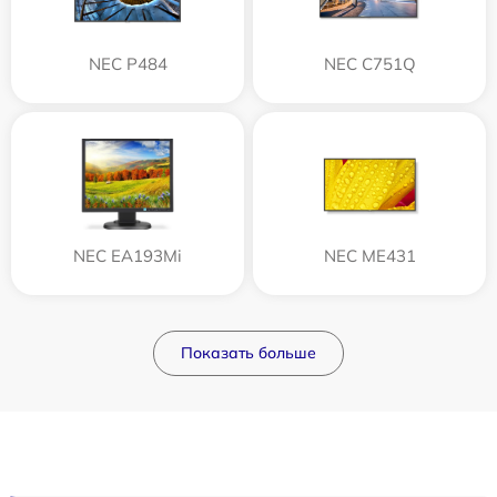
NEC P484
NEC C751Q
NEC EA193Mi
NEC ME431
Показать больше