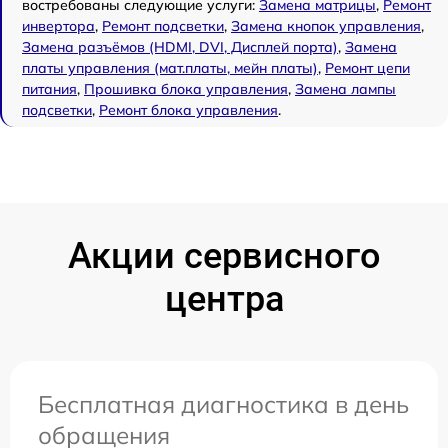
востребованы следующие услуги:
Замена матрицы
,
Ремонт
инвертора
,
Ремонт подсветки
,
Замена кнопок управления
,
Замена разъёмов (HDMI, DVI, Дисплей порта)
,
Замена
платы управления (мат.платы, мейн платы)
,
Ремонт цепи
питания
,
Прошивка блока управления
,
Замена лампы
подсветки
,
Ремонт блока управления
.
Акции сервисного
центра
Бесплатная диагностика в день
обращения