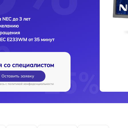
 NEC до 3 лет
 желанию
бращения
EC E233WM от 35 минут
я со специалистом
Оставить заявку
есь c
политикой конфиденциальности