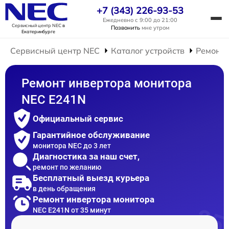
+7 (343) 226-93-53
Ежедневно с 9:00 до 21:00
Сервисный центр NEC
в
Позвонить
мне утром
Екатеринбурге
Сервисный центр NEC
Каталог устройств
Ремонт 
Ремонт инвертора монитора
NEC E241N
Официальный сервис
Гарантийное обслуживание
монитора NEC до 3 лет
Диагностика за наш счет,
ремонт по желанию
Бесплатный выезд курьера
в день обращения
Ремонт инвертора монитора
NEC E241N от 35 минут