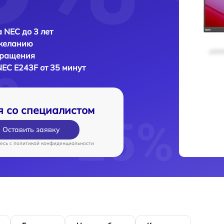
 NEC до 3 лет
 желанию
бращения
NEC E243F от 35 минут
я со специалистом
Оставить заявку
есь c
политикой конфиденциальности