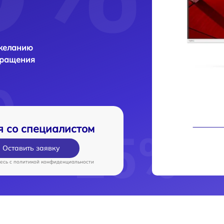
 желанию
бращения
я со специалистом
Оставить заявку
есь c
политикой конфиденциальности