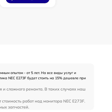
ым опытом - от 5 лет. На все виды услуг и
тика NEC E273F будет стоить на 15% дешевле при
 и сложного ремонта. В таких случаях наш
 стоимость работ над монитора NEC E273F.
мых запчастей.