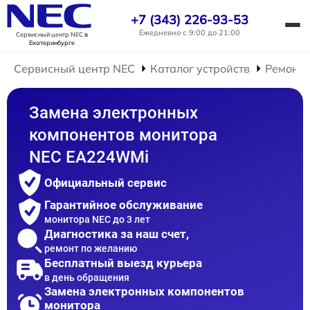
+7 (343) 226-93-53
Ежедневно с 9:00 до 21:00
Сервисный центр NEC
в
Екатеринбурге
Сервисный центр NEC
Каталог устройств
Ремонт 
Замена электронных
компонентов монитора
NEC EA224WMi
Официальный сервис
Гарантийное обслуживание
монитора NEC до 3 лет
Диагностика за наш счет,
ремонт по желанию
Бесплатный выезд курьера
в день обращения
Замена электронных компонентов
монитора