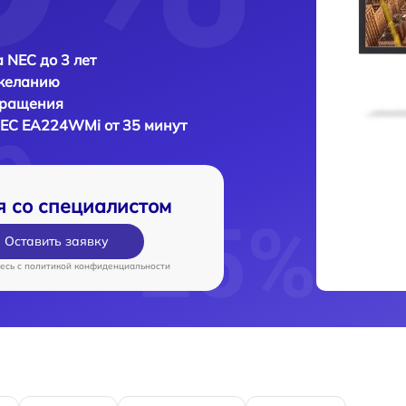
 NEC до 3 лет
 желанию
бращения
EC EA224WMi от 35 минут
я со специалистом
Оставить заявку
есь c
политикой конфиденциальности