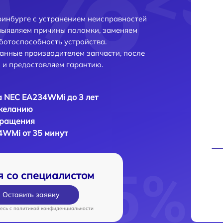
инбурге с устранением неисправностей
выявляем причины поломки, заменяем
ботоспособность устройства.
анные производителем запчасти, после
 и предоставляем гарантию.
 NEC EA234WMi до 3 лет
 желанию
бращения
4WMi от 35 минут
я со специалистом
Оставить заявку
есь c
политикой конфиденциальности