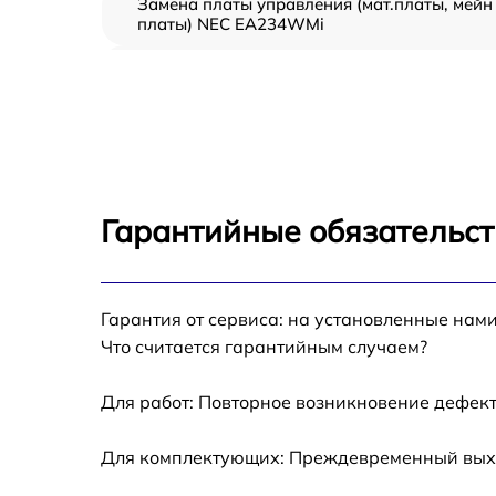
Замена платы управления (мат.платы, мейн
платы) NEC EA234WMi
Ремонт цепи питания NEC EA234WMi
Прошивка блока управления NEC EA234W
Замена лампы подсветки NEC EA234WMi
Гарантийные обязательст
Ремонт блока управления NEC EA234WMi
Гарантия от сервиса: на установленные нами
Замена блока питания NEC EA234WMi
Что считается гарантийным случаем?
Замена электронных компонентов NEC
EA234WMi
Для работ: Повторное возникновение дефект
Для комплектующих: Преждевременный выход