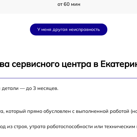
от 60 мин
от 60 мин
У меня другая неисправность
Mi
от 60 мин
от 60 мин
ва сервисного центра в Екатери
от 60 мин
 детали — до 3 месяцев.
от 60 мин
от 60 мин
а, который прямо обусловлен с выполненной работой (н
 из строя, утрата работоспособности или техническим