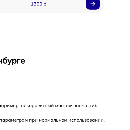
1300 р
1800 р
700 р
1400 р
нбурге
700 р
1500 р
1900 р
апример, некорректный монтаж запчасти).
 параметрам при нормальном использовании.