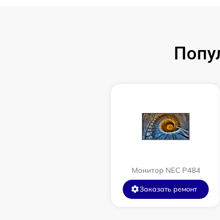
Попу
Монитор NEC P484
Заказать ремонт