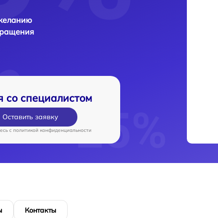
 желанию
бращения
я со специалистом
Оставить заявку
есь c
политикой конфиденциальности
ы
Контакты