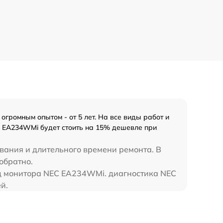
громным опытом - от 5 лет. На все виды работ и
C EA234WMi будет стоить на 15% дешевле при
вания и длительного времени ремонта. В
обратно.
над монитора NEC EA234WMi. диагностика NEC
й.