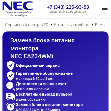
+7 (343) 226-93-53
Ежедневно с 9:00 до 21:00
Сервисный центр NEC
в
Екатеринбурге
Сервисный центр NEC
Каталог устройств
Ремонт 
Замена блока питания
монитора
NEC EA234WMi
Официальный сервис
Гарантийное обслуживание
монитора NEC до 3 лет
Диагностика за наш счет,
ремонт по желанию
Бесплатный выезд курьера
в день обращения
Замена блока питания монитора
NEC EA234WMi от 35 минут