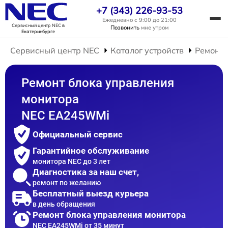
+7 (343) 226-93-53
Ежедневно с 9:00 до 21:00
Сервисный центр NEC
в
Позвонить
мне утром
Екатеринбурге
Сервисный центр NEC
Каталог устройств
Ремонт 
Ремонт блока управления
монитора
NEC EA245WMi
Официальный сервис
Гарантийное обслуживание
монитора NEC до 3 лет
Диагностика за наш счет,
ремонт по желанию
Бесплатный выезд курьера
в день обращения
Ремонт блока управления монитора
NEC EA245WMi от 35 минут