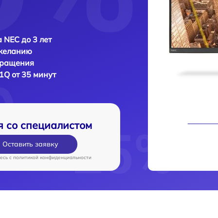
 NEC до 3 лет
 желанию
бращения
1Q от 35 минут
я со специалистом
Оставить заявку
есь c
политикой конфиденциальности