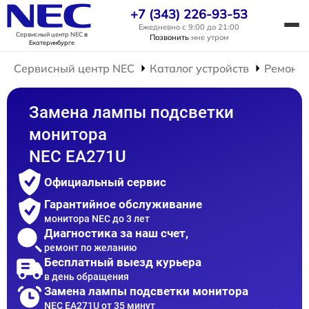
+7 (343) 226-93-53
Ежедневно с 9:00 до 21:00
Сервисный центр NEC
в
Позвонить
мне утром
Екатеринбурге
Сервисный центр NEC
Каталог устройств
Ремонт 
Замена лампы подсветки
монитора
NEC EA271U
Официальный сервис
Гарантийное обслуживание
монитора NEC до 3 лет
Диагностика за наш счет,
ремонт по желанию
Бесплатный выезд курьера
в день обращения
Замена лампы подсветки монитора
NEC EA271U от 35 минут