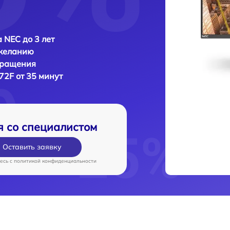
 NEC до 3 лет
 желанию
бращения
72F от 35 минут
я со специалистом
Оставить заявку
есь c
политикой конфиденциальности