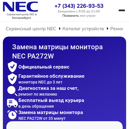
+7 (343) 226-93-53
Ежедневно с 9:00 до 21:00
Сервисный центр NEC
в
Позвонить
мне утром
Екатеринбурге
Сервисный центр NEC
Каталог устройств
Ремонт 
Замена матрицы монитора
NEC PA272W
Официальный сервис
Гарантийное обслуживание
монитора NEC до 3 лет
Диагностика за наш счет,
ремонт по желанию
Бесплатный выезд курьера
в день обращения
Замена матрицы монитора
NEC PA272W от 35 минут