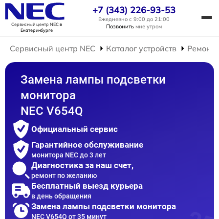
+7 (343) 226-93-53
Ежедневно с 9:00 до 21:00
Сервисный центр NEC
в
Позвонить
мне утром
Екатеринбурге
Сервисный центр NEC
Каталог устройств
Ремонт 
Замена лампы подсветки
монитора
NEC V654Q
Официальный сервис
Гарантийное обслуживание
монитора NEC до 3 лет
Диагностика за наш счет,
ремонт по желанию
Бесплатный выезд курьера
в день обращения
Замена лампы подсветки монитора
NEC V654Q от 35 минут