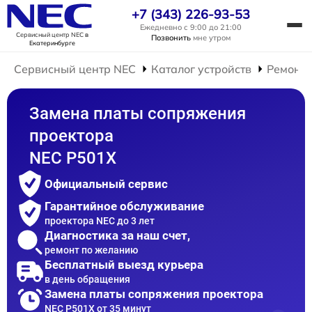
+7 (343) 226-93-53
Ежедневно с 9:00 до 21:00
Сервисный центр NEC
в
Позвонить
мне утром
Екатеринбурге
Сервисный центр NEC
Каталог устройств
Ремонт 
Замена платы сопряжения
проектора
NEC P501X
Официальный сервис
Гарантийное обслуживание
проектора NEC до 3 лет
Диагностика за наш счет,
ремонт по желанию
Бесплатный выезд курьера
в день обращения
Замена платы сопряжения проектора
NEC P501X от 35 минут