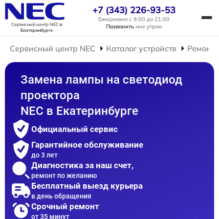
+7 (343) 226-93-53
Ежедневно с 9:00 до 21:00
Сервисный центр NEC
в
Позвонить
мне утром
Екатеринбурге
Сервисный центр NEC
Каталог устройств
Ремонт 
Замена лампы на светодиод
проектора
NEC в Екатеринбурге
Официальный сервис
Гарантийное обслуживание
до 3 лет
Диагностика за наш счет,
ремонт по желанию
Бесплатный выезд курьера
в день обращения
Срочный ремонт
от 35 минут