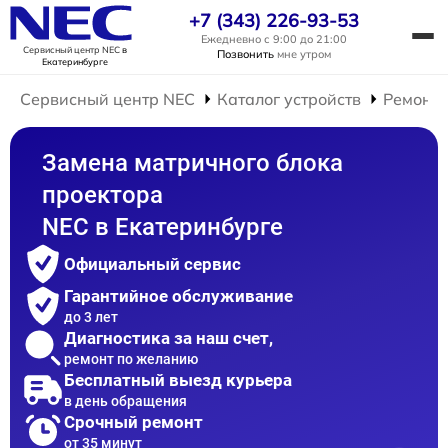
+7 (343) 226-93-53
Ежедневно с 9:00 до 21:00
Сервисный центр NEC
в
Позвонить
мне утром
Екатеринбурге
Сервисный центр NEC
Каталог устройств
Ремонт 
Замена матричного блока
проектора
NEC в Екатеринбурге
Официальный сервис
Гарантийное обслуживание
до 3 лет
Диагностика за наш счет,
ремонт по желанию
Бесплатный выезд курьера
в день обращения
Срочный ремонт
от 35 минут