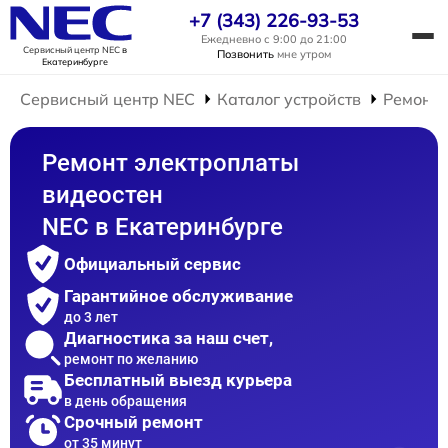
+7 (343) 226-93-53
Ежедневно с 9:00 до 21:00
Сервисный центр NEC
в
Позвонить
мне утром
Екатеринбурге
Сервисный центр NEC
Каталог устройств
Ремонт 
Ремонт электроплаты
видеостен
NEC в Екатеринбурге
Официальный сервис
Гарантийное обслуживание
до 3 лет
Диагностика за наш счет,
ремонт по желанию
Бесплатный выезд курьера
в день обращения
Срочный ремонт
от 35 минут